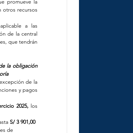
ue promueve la 
 otros recursos 
plicable a las 
ón de la central 
es, que tendrán 
e la obligación 
oría
 excepción de la 
nciones y pagos 
ercicio 2025, 
los 
asta 
S/ 3 901,00
res de 