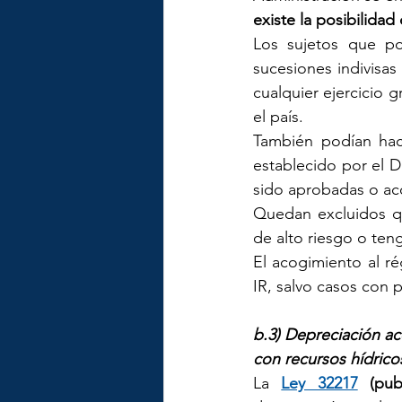
existe la posibilidad
Los sujetos que po
sucesiones indivisa
cualquier ejercicio g
el país.
También podían hace
establecido por el D
sido aprobadas o ac
Quedan excluidos qu
de alto riesgo o te
El acogimiento al r
IR, salvo casos con 
b.3) Depreciación ace
con recursos hídrico
La 
Ley 32217
 (pub