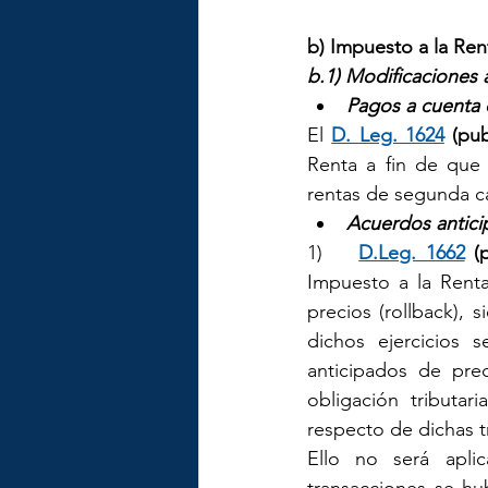
b) Impuesto a la Ren
b.1) Modificaciones a
Pagos a cuenta 
El 
D. Leg. 1624
 (pub
Renta a fin de que 
rentas de segunda ca
Acuerdos antici
1)    
D.Leg. 1662
(
Impuesto a la Renta
precios (rollback), 
dichos ejercicios 
anticipados de pre
obligación tributar
respecto de dichas t
Ello no será apli