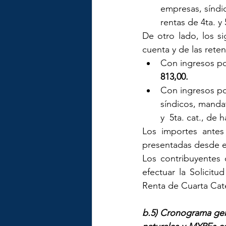
empresas, síndic
rentas de 4ta. y 
De otro lado, los si
cuenta y de las reten
Con ingresos por
813,00.
Con ingresos por
síndicos, mandat
y  5ta. cat., de h
Los importes antes
presentadas desde e
Los contribuyentes 
efectuar la Solicit
Renta de Cuarta Cate
b.5) Cronograma gene