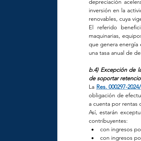
depreciación aceler
inversión en la acti
renovables, cuya vig
El referido benefic
maquinarias, equipos 
que genera energía e
una tasa anual de d
b.4) Excepción de l
de soportar retencio
La
Res. 000297-202
obligación de efectu
a cuenta por rentas 
Así, estarán except
contribuyentes:
con ingresos por 
con ingresos por