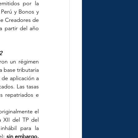
itidos por la 
 Perú y Bonos y 
de Creadores de 
partir del año 
2
eron un régimen 
 base tributaria 
de aplicación a 
ados. Las tasas 
s repatriados e 
originalmente el 
XII del TP del 
hábil para la 
); 
sin embargo, 