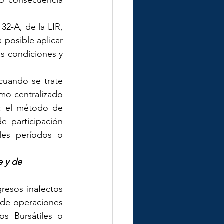
o consecuencia 
32-A, de la LIR, 
posible aplicar 
s condiciones y 
uando se trate 
o centralizado 
: el método de 
 participación 
es períodos o 
e y de 
resos inafectos 
 de operaciones 
s Bursátiles o 