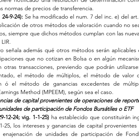
biere notificado una resolución de determinación com
las normas de precios de transferencia.
 24-9-24):
 Se ha modificado el num. 7 del inc. e) del art. 
 aplicación de otros métodos de valoración cuando no sea 
stos, siempre que dichos métodos cumplan con las nueva
 LIR.
ivo señala además qué otros métodos serán aplicables c
cipaciones que no cotizan en Bolsa o en algún mecanism
 otras transacciones, previendo que podrán utilizarse
ntado, el método de múltiplos, el método de valor de
ión ó el método de ganancias excedentes de múltipl
Earnings Method (MPEEM), según sea el caso.
ancias de capital provenientes de operaciones de report
unidades de participación de Fondos Bursátiles o ETF
9-12-24; vig. 1-1-25) 
ha establecido que constituirán ing
1-1-25, los intereses y ganancias de capital provenientes
 enajenación de unidades de participación de Fondo