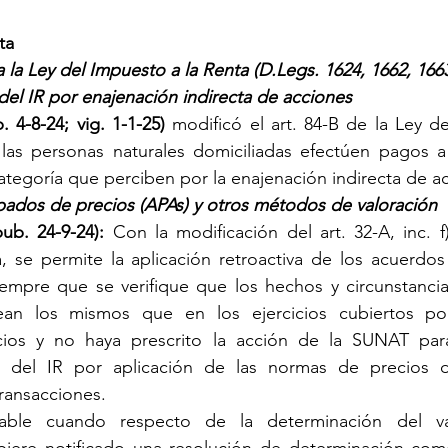
ta
 la Ley del Impuesto a la Renta (D.Legs. 1624, 1662, 166
del IR por enajenación indirecta de acciones
. 4-8-24; vig. 1-1-25)
 modificó el art. 84-B de la Ley de
las personas naturales domiciliadas efectúen pagos a 
tegoría que perciben por la enajenación indirecta de a
pados de precios (APAs) y otros métodos de valoración
pub. 24-9-24):
 Con la modificación del art. 32-A, inc. f)
, se permite la aplicación retroactiva de los acuerdos
siempre que se verifique que los hechos y circunstancia
sean los mismos que en los ejercicios cubiertos po
cios y no haya prescrito la acción de la SUNAT para
ia del IR por aplicación de las normas de precios de
ransacciones.
cable cuando respecto de la determinación del va