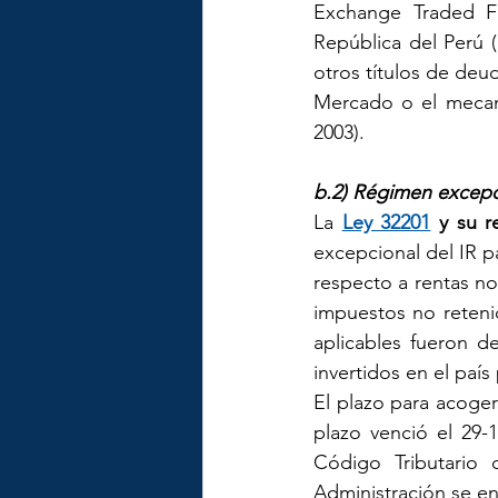
Exchange Traded Fu
República del Perú (
otros títulos de deu
Mercado o el mecani
2003).
b.2) Régimen excepci
La 
Ley 32201
 y su 
excepcional del IR pa
respecto a rentas no
impuestos no retenid
aplicables fueron d
invertidos en el paí
El plazo para acoger
plazo venció el 29-
Código Tributario 
Administración se en