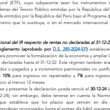
nd (ETF), cuyo subyacente sean los instrumentos em
letras del Tesoro Público emitidas por la República del
da emitidos por la República del Perú bajo el Programa 
smo que lo sustituya, o en el mercado internacional a 
onal del IR respecto de rentas no declaradas al 31-12-2
reglamento (aprobado por 
D.S. 285-2024-EF
)
 estableci
ra promover la formalización de la economía y ampliar la
 declaradas hasta el 31-12-22. Este régimen también era 
os o pagados y a incrementos patrimoniales no justific
e 
10%
 para ingresos no repatriados y 
7%
 para ingreso
s por al menos 12 meses.
se y presentar la declaración jurada venció el 
30-12-24 
(
12-24); sin embargo, debe tenerse en cuenta la Norma 
que establece que los plazos que vencen en día in
tenderán prorrogados hasta el primer día hábil siguiente