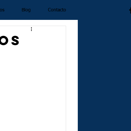
ios
Blog
Contacto
ios