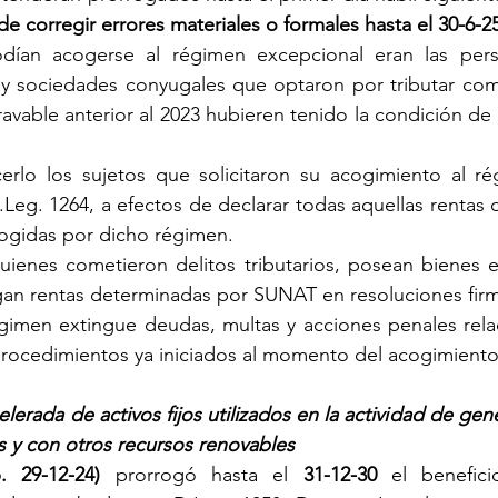
 de corregir errores materiales o formales hasta el 30-6-2
dían acogerse al régimen excepcional eran las perso
s y sociedades conyugales que optaron por tributar com
ravable anterior al 2023 hubieren tenido la condición de
rlo los sujetos que solicitaron su acogimiento al ré
.Leg. 1264, a efectos de declarar todas aquellas rentas 
ogidas por dicho régimen.
ienes cometieron delitos tributarios, posean bienes en
ngan rentas determinadas por SUNAT en resoluciones fir
égimen extingue deudas, multas y acciones penales rela
procedimientos ya iniciados al momento del acogimiento
lerada de activos fijos utilizados en la actividad de gene
s y con otros recursos renovables
. 29-12-24)
 prorrogó hasta el 
31-12-30
 el beneficio