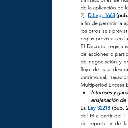
transacciones se hu
de la aplicación de 
2)  
D.Leg. 1663
 (pub.
a fin de permitir la
los otros seis previ
reglas previstas en la
El Decreto Legislat
de acciones o parti
de negociación y en
flujo de caja desco
patrimonial, tasac
Multiperiod Excess 
Intereses y gan
enajenación de 
La 
Ley 32218
 (pub. 2
del IR a partir del 
de reporte y de la