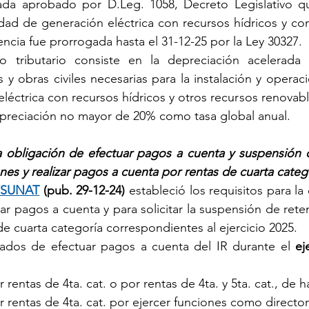
ada aprobado por D.Leg. 1058, Decreto Legislativo q
vidad de generación eléctrica con recursos hídricos y con
encia fue prorrogada hasta el 31-12-25 por la Ley 30327.
io tributario consiste en la depreciación acelerada a
y obras civiles necesarias para la instalación y operaci
léctrica con recursos hídricos y otros recursos renovabl
epreciación no mayor de 20% como tasa global anual.
a obligación de efectuar pagos a cuenta y suspensión d
nes y realizar pagos a cuenta por rentas de cuarta categ
4/SUNAT
 (pub. 29-12-24) 
estableció los requisitos para la
ar pagos a cuenta y para solicitar la suspensión de rete
de cuarta categoría correspondientes al ejercicio 2025.
uados de efectuar pagos a cuenta del IR durante el
 ej
rentas de 4ta. cat. o por rentas de 4ta. y 5ta. cat., de h
 rentas de 4ta. cat. por ejercer funciones como directo